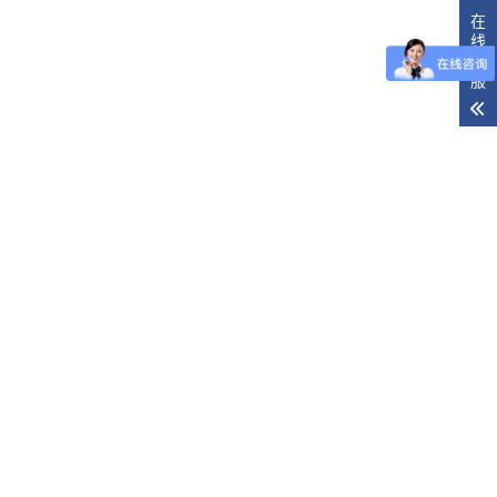
在
线
客
服