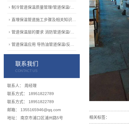
制冷管道保温质量管理/管道保温/南京···
直埋保温管道施工步骤及相关知识/设备···
管道保温层的要求 消防管道保温/热···
管道保温应用 导热油管道保温/反应···
联系我们
CONTACT US
联系人： 周经理
联系方式： 18951822789
联系方式： 18951822789
邮箱： 1355165946@qq.com
相关标签：
地址： 南京市浦口区浦州路5号